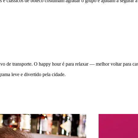
os e clássicos de boteco costumam agradar o grupo e ajudam a segurar a
vo de transporte. O happy hour é para relaxar — melhor voltar para ca
ama leve e divertido pela cidade.