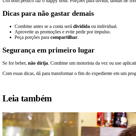
Um bom petisco faz o happy hour. Porções para dividir, tábuas de fri
Dicas para não gastar demais
Combine antes se a conta será
dividida
ou individual.
Aproveite as promoções e evite pedir por impulso.
Peça porções para
compartilhar
.
Segurança em primeiro lugar
Se for beber,
não dirija
. Combine um motorista da vez ou use aplicati
Com essas dicas, dá para transformar o fim do expediente em um progr
Leia também