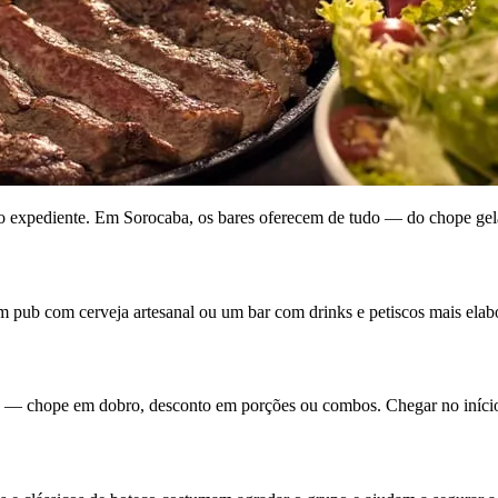
do expediente. Em Sorocaba, os bares oferecem de tudo — do chope gel
ub com cerveja artesanal ou um bar com drinks e petiscos mais elaborad
s — chope em dobro, desconto em porções ou combos. Chegar no início