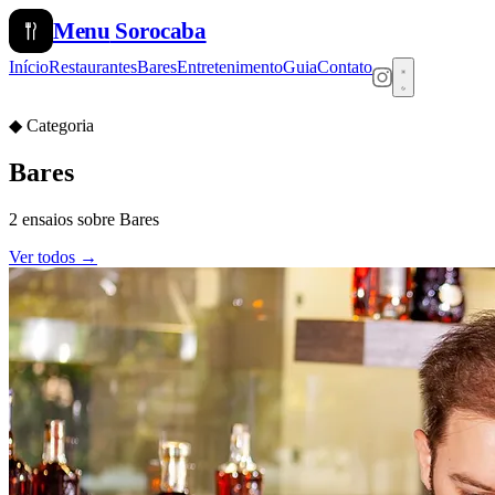
Menu
Sorocaba
Início
Restaurantes
Bares
Entretenimento
Guia
Contato
◆ Categoria
Bares
2 ensaios sobre Bares
Ver todos →