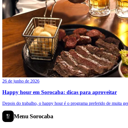
26 de junho de 2026
Happy hour em Sorocaba: dicas para aproveitar
Depois do trabalho, o happy hour é o programa preferido de muita gen
Menu
Sorocaba