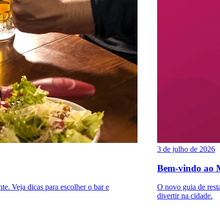
3 de julho de 2026
Bem-vindo ao 
e. Veja dicas para escolher o bar e
O novo guia de rest
divertir na cidade.